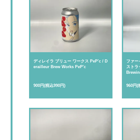
ディレイラ ブリュー ワークス PeP'c / D
ファー
erailleur Brew Works PeP'c
ストラック
Brewi
900円(税込990円)
960円(