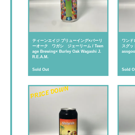
ティーンエイジ ブリューイング×バーリ
ワンド
ーオーク ワガシ ジェーリーム / Teen
スグッド 
age Brewing× Burley Oak Wagashi J.
assgo
R.E.A.M.
Sold Out
Sold O
PRICE DOWN