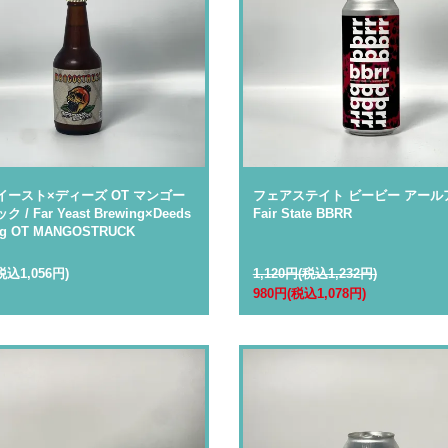
イースト×ディーズ OT マンゴー
フェアステイト ビービー アールア
 / Far Yeast Brewing×Deeds
Fair State BBRR
ng OT MANGOSTRUCK
税込1,056円)
1,120円(税込1,232円)
980円(税込1,078円)