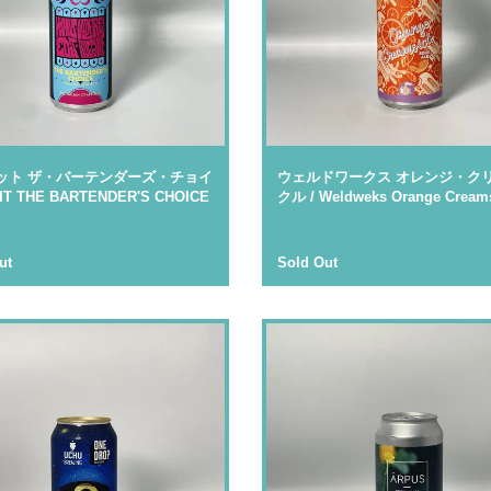
ット ザ・バーテンダーズ・チョイ
ウェルドワークス オレンジ・ク
DIT THE BARTENDER'S CHOICE
クル / Weldweks Orange Creams
ut
Sold Out