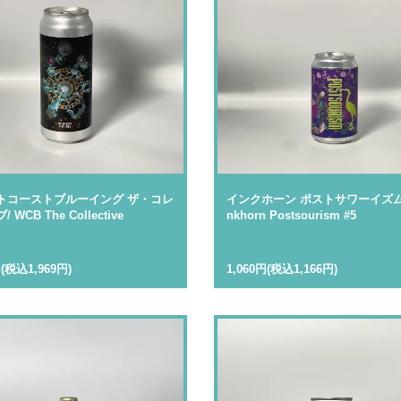
トコーストブルーイング ザ・コレ
インクホーン ポストサワーイズム #5
 WCB The Collective
nkhorn Postsourism #5
円(税込1,969円)
1,060円(税込1,166円)