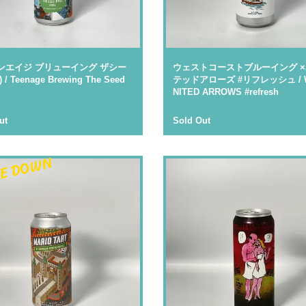
ンエイジ ブリューイング ザシー
ウェストコーストブルーイング 
/ Teenage Brewing The Seed
テッドアローズ #リフレッシュ / 
NITED ARROWS #refresh
ut
Sold Out
E DOWN