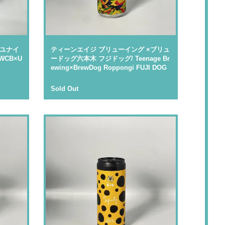
×ユナイ
ティーンエイジ ブリューイング ×ブリュ
WCB×U
ードッグ六本木 フジドッグ/ Teenage Br
ewing×BrewDog Roppongi FUJI DOG
Sold Out