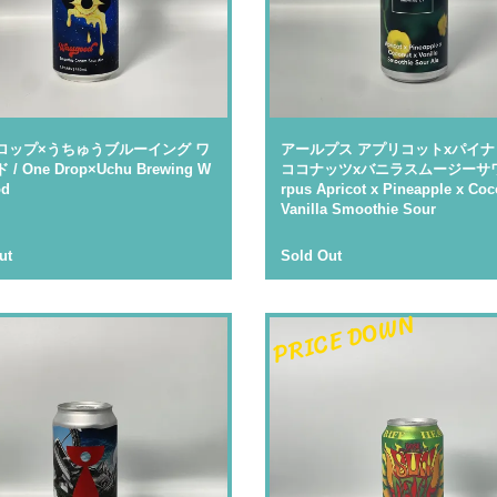
ロップ×うちゅうブルーイング ワ
アールプス アプリコットxパイナ
/ One Drop×Uchu Brewing W
ココナッツxバニラスムージーサワー
od
rpus Apricot x Pineapple x Coc
Vanilla Smoothie Sour
ut
Sold Out
PRICE DOWN