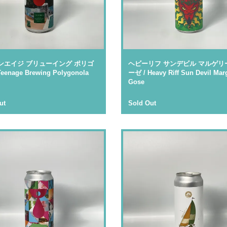
ンエイジ ブリューイング ポリゴ
ヘビーリフ サンデビル マルゲリ
eenage Brewing Polygonola
ーゼ / Heavy Riff Sun Devil Marg
Gose
ut
Sold Out