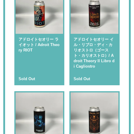
アドロイトセオリー ラ
アドロイトセオリー イ
イオット / Adroit Theo
ル・リブロ・ディ・カ
ry RIOT
リオストロ（ゴース
ト・カリオストロ）/ A
droit Theory Il Libro d
i Cagliostro
Sold Out
Sold Out