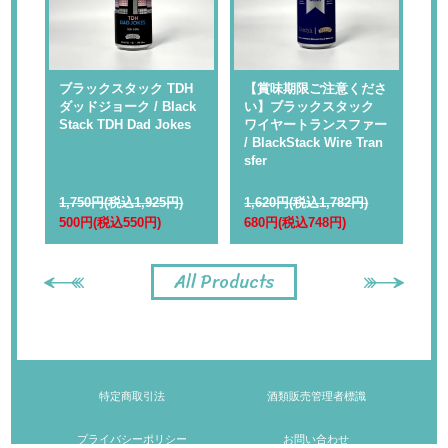
 】
ブラックスタック TDH
【賞味期限ご注意くださ
【
ャ
ダッドジョーク / Black
い】ブラックスタック
い
Rap
Stack TDH Dad Jokes
ワイヤートランスファー
ル
/ BlackStack Wire Tran
kS
sfer
1,750円(税込1,925円)
1,620円(税込1,782円)
1,
500円(税込550円)
680円(税込748円)
68
All Products
特定商取引法
酒類販売管理者標識
プライバシーポリシー
お問い合わせ