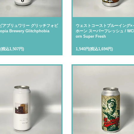
ピアブリュワリー グリッチフォビ
ウェストコーストブルーイング×
topia Brewery Glitchphobia
ホーン スーパーフレッシュ / WCB
orn Super Fresh
円(税込1,507円)
1,540円(税込1,694円)