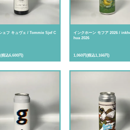
フ キュヴェ / Tommie Sjef C
インクホーン モフア 2026 / inkho
hua 2026
円(税込6,600円)
1,060円(税込1,166円)