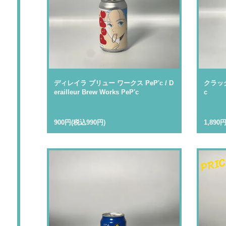
ディレイラ ブリュー ワークス PeP'c / D
クラッグ 
erailleur Brew Works PeP'c
c
900円(税込990円)
1,890
PRIC