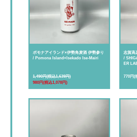
ポモナアイランド×伊勢角麦酒 伊勢参り
志賀高
/ Pomona Island×Isekado Ise-Mairi
/ SHI
ER LA
1,490円(税込1,639円)
770円(
980円(税込1,078円)