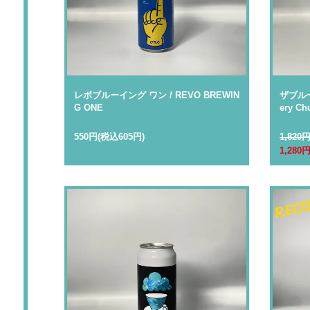
レボブルーイング ワン / REVO BREWIN
ザブルー
G ONE
ery Chu
550円(税込605円)
1,820
1,280
REC