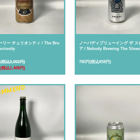
リー チュリオシティ / The Bru
ノーバディブリューイング ザ ス
rriosity
ア / Nobody Brewing The Slow
円(税込2,002円)
780円(税込858円)
円(税込1,408円)
OMMEND