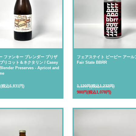
ー ファンキー ブレンダー プリザ
フェアステイト ビービー アールア
プリコット＆ネクタリン / Casey
Fair State BBRR
Blender Preserves - Apricot and
ine
円(税込6,831円)
1,120円(税込1,232円)
980円(税込1,078円)