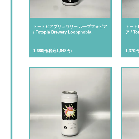
トートピアブリュワリー ループフォビア
トート
/ Totopia Brewery Loopphobia
ア / To
1,680円(税込1,848円)
1,370