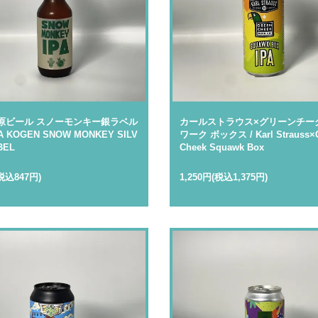
原ビール スノーモンキー銀ラベル
カールストラウス×グリーンチー
GA KOGEN SNOW MONKEY SILV
ワーク ボックス / Karl Strauss×
BEL
Cheek Squawk Box
税込847円)
1,250円(税込1,375円)