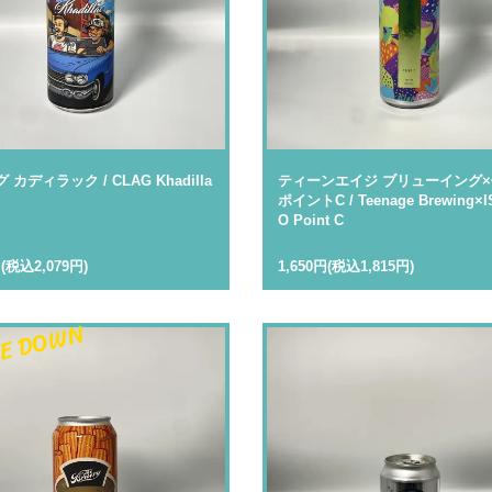
カディラック / CLAG Khadilla
ティーンエイジ ブリューイング
ポイントC / Teenage Brewing×
O Point C
円(税込2,079円)
1,650円(税込1,815円)
E DOWN