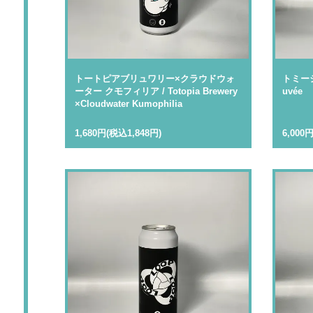
トートピアブリュワリー×クラウドウォ
トミーシェ
ーター クモフィリア / Totopia Brewery
uvée
×Cloudwater Kumophilia
1,680円(税込1,848円)
6,000