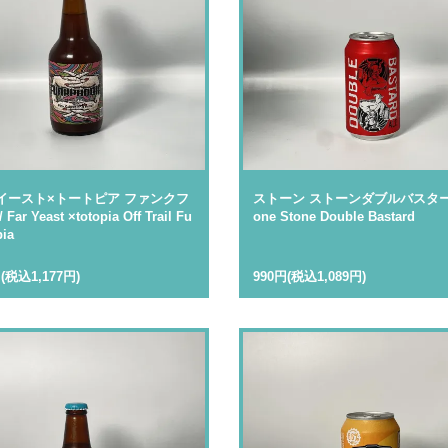
イースト×トートピア ファンクフ
ストーン ストーンダブルバスタード 
Far Yeast ×totopia Off Trail Fu
one Stone Double Bastard
ia
円(税込1,177円)
990円(税込1,089円)