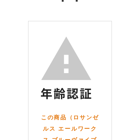
この商品（ロサンゼ
ルス エールワーク