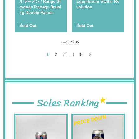
ルラーメン / Range Br
Equilibrium Stellar Re
ewing×Teenage Brewi
volution
ng Double Ramen
Sold Out
Sold Out
1 - 48 / 235
1
2
3
4
5
＞
Sales Ranking
PRICE DOWN
PR