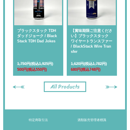
 】
ブラックスタック TDH
【賞味期限ご注意くださ
【
ャ
ダッドジョーク / Black
い】ブラックスタック
い
Rap
Stack TDH Dad Jokes
ワイヤートランスファー
ル
/ BlackStack Wire Tran
kS
sfer
1,750円(税込1,925円)
1,620円(税込1,782円)
1,
500円(税込550円)
680円(税込748円)
68
All Products
特定商取引法
酒類販売管理者標識