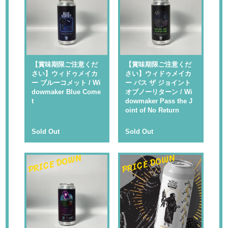
【賞味期限ご注意くだ
【賞味期限ご注意くだ
さい】ウィドゥメイカ
さい】ウィドゥメイカ
ー ブルーコメット / Wi
ー パス ザ ジョイント
dowmaker Blue Come
オブノーリターン / Wi
t
dowmaker Pass the J
oint of No Return
Sold Out
Sold Out
PRICE DOWN
PRICE DOWN