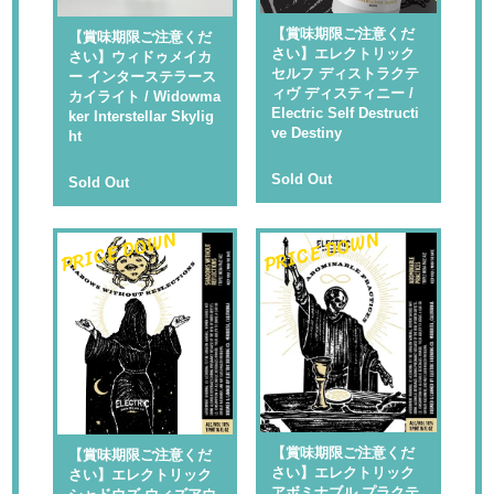
【賞味期限ご注意くだ
【賞味期限ご注意くだ
さい】エレクトリック
さい】ウィドゥメイカ
セルフ ディストラクテ
ー インターステラース
ィヴ ディスティニー /
カイライト / Widowma
Electric Self Destructi
ker Interstellar Skylig
ve Destiny
ht
Sold Out
Sold Out
PRICE DOWN
PRICE DOWN
【賞味期限ご注意くだ
【賞味期限ご注意くだ
さい】エレクトリック
さい】エレクトリック
アボミナブル プラクテ