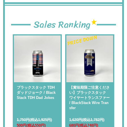
Sales Ranking
PRICE DOWN
PR
 】
ブラックスタック TDH
【賞味期限ご注意くださ
【
ャ
ダッドジョーク / Black
い】ブラックスタック
い
Rap
Stack TDH Dad Jokes
ワイヤートランスファー
ル
/ BlackStack Wire Tran
kS
sfer
1,750円(税込1,925円)
1,620円(税込1,782円)
1,
500円(税込550円)
680円(税込748円)
68