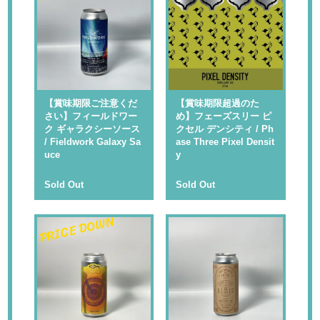
【賞味期限ご注意くだ
【賞味期限超過のた
さい】フィールドワー
め】フェーズスリー ピ
ク ギャラクシーソース
クセル デンシティ / Ph
/ Fieldwork Galaxy Sa
ase Three Pixel Densit
uce
y
Sold Out
Sold Out
PRICE DOWN