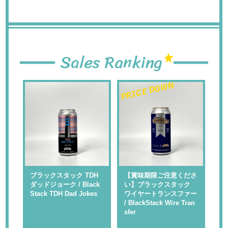
Sales Ranking
PRICE DOWN
PR
 】
ブラックスタック TDH
【賞味期限ご注意くださ
【
ャ
ダッドジョーク / Black
い】ブラックスタック
い
Rap
Stack TDH Dad Jokes
ワイヤートランスファー
ル
/ BlackStack Wire Tran
kS
sfer