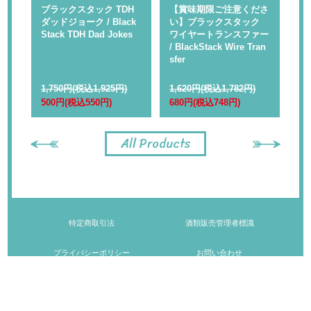
 】
ブラックスタック TDH
【賞味期限ご注意くださ
【
ャ
ダッドジョーク / Black
い】ブラックスタック
い
Rap
Stack TDH Dad Jokes
ワイヤートランスファー
ル
/ BlackStack Wire Tran
kS
sfer
1,750円(税込1,925円)
1,620円(税込1,782円)
1,
500円(税込550円)
680円(税込748円)
68
All Products
特定商取引法
酒類販売管理者標識
プライバシーポリシー
お問い合わせ
© HOP STAR All Rights Reserved.