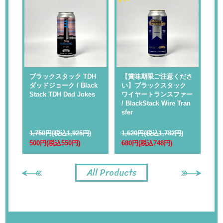
 】
ブラックスタック TDH
【賞味期限ご注意くださ
【
ャ
ダッドジョーク / Black
い】ブラックスタック
い
Rap
Stack TDH Dad Jokes
ワイヤートランスファー
ル
/ BlackStack Wire Tran
kS
sfer
1,750円(税込1,925円)
1,620円(税込1,782円)
1,
500円(税込550円)
680円(税込748円)
68
All Products