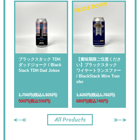
PRICE DOWN
PR
 】
ブラックスタック TDH
【賞味期限ご注意くださ
【
ャ
ダッドジョーク / Black
い】ブラックスタック
い
Rap
Stack TDH Dad Jokes
ワイヤートランスファー
ル
/ BlackStack Wire Tran
kS
sfer
1,750円(税込1,925円)
1,620円(税込1,782円)
1,
500円(税込550円)
680円(税込748円)
68
All Products