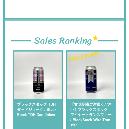
Sales Ranking
PRICE DOWN
PR
 】
ブラックスタック TDH
【賞味期限ご注意くださ
【
ャ
ダッドジョーク / Black
い】ブラックスタック
い
Rap
Stack TDH Dad Jokes
ワイヤートランスファー
ル
/ BlackStack Wire Tran
kS
sfer