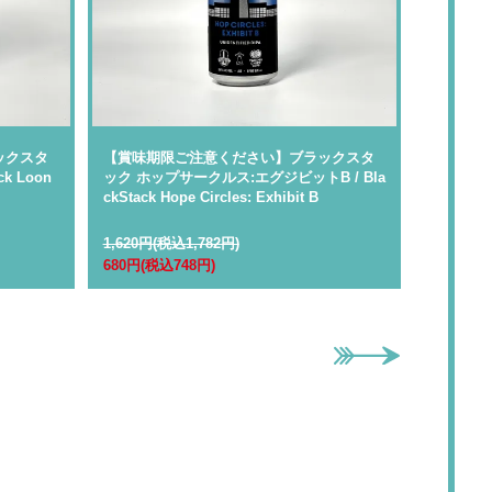
ックスタ
【賞味期限ご注意ください】ブラックスタ
【賞味期
k Loon
ック ホップサークルス:エグジビットB / Bla
シュムージ
ckStack Hope Circles: Exhibit B
Schmooje
1,620円(税込1,782円)
1,890円(
680円(税込748円)
650円(税