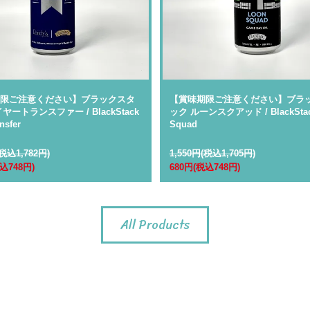
限ご注意ください】ブラックスタ
【賞味期限ご注意ください】ブラ
ヤートランスファー / BlackStack
ック ルーンスクアッド / BlackStac
nsfer
Squad
(税込1,782円)
1,550円(税込1,705円)
込748円)
680円(税込748円)
All Products