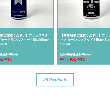
限ご注意ください】ブラックスタ
【賞味期限ご注意ください】ブラ
ヤートランスファー / BlackStack
ック ルーンスクアッド / BlackStac
nsfer
Squad
(税込1,782円)
1,550円(税込1,705円)
込748円)
680円(税込748円)
All Products