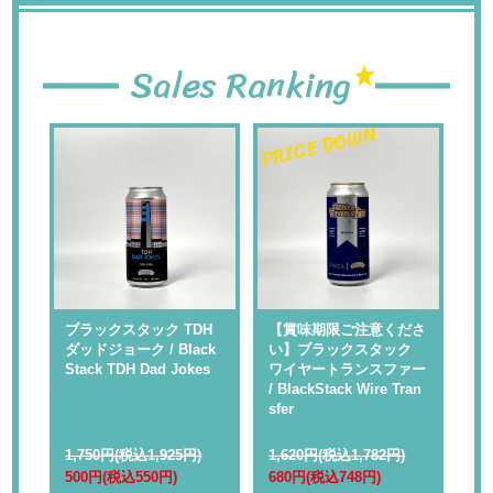
Sales Ranking
PRICE DOWN
PR
 】
ブラックスタック TDH
【賞味期限ご注意くださ
【
ャ
ダッドジョーク / Black
い】ブラックスタック
い
Rap
Stack TDH Dad Jokes
ワイヤートランスファー
ル
/ BlackStack Wire Tran
kS
sfer
1,750円(税込1,925円)
1,620円(税込1,782円)
1,
500円(税込550円)
680円(税込748円)
68