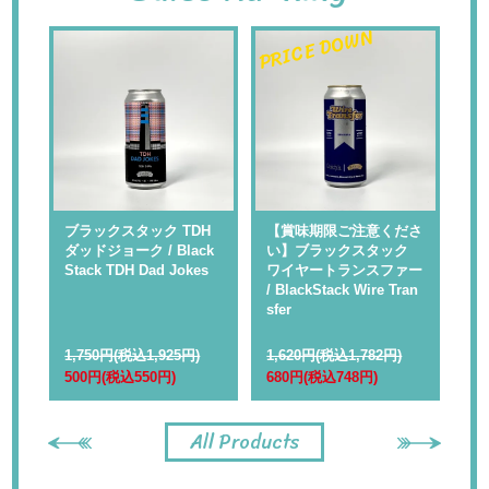
PRICE DOWN
PR
 】
ブラックスタック TDH
【賞味期限ご注意くださ
【
ャ
ダッドジョーク / Black
い】ブラックスタック
い
Rap
Stack TDH Dad Jokes
ワイヤートランスファー
ル
/ BlackStack Wire Tran
kS
sfer
1,750円(税込1,925円)
1,620円(税込1,782円)
1,
500円(税込550円)
680円(税込748円)
68
All Products