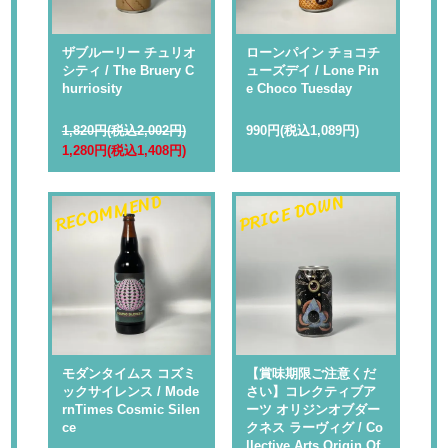
ザブルーリー チュリオ
ローンパイン チョコチ
シティ / The Bruery C
ューズデイ / Lone Pin
hurriosity
e Choco Tuesday
1,820円(税込2,002円)
990円(税込1,089円)
1,280円(税込1,408円)
RECOMMEND
PRICE DOWN
モダンタイムス コズミ
【賞味期限ご注意くだ
ックサイレンス / Mode
さい】コレクティブア
rnTimes Cosmic Silen
ーツ オリジンオブダー
ce
クネス ラーヴィグ / Co
llective Arts Origin Of